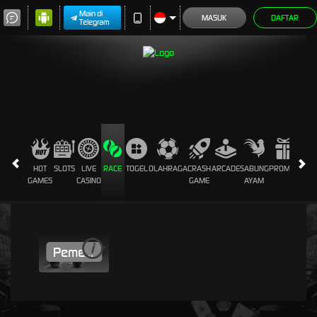
Main di
MASUK
DAFTAR
Telegram
HOT
SLOTS
LIVE
RACE
TOGEL
OLAHRAGA
CRASH
ARCADE
SABUNG
PROMOSI
GAMES
CASINO
GAME
AYAM
i