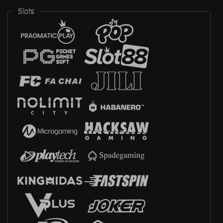
Slots