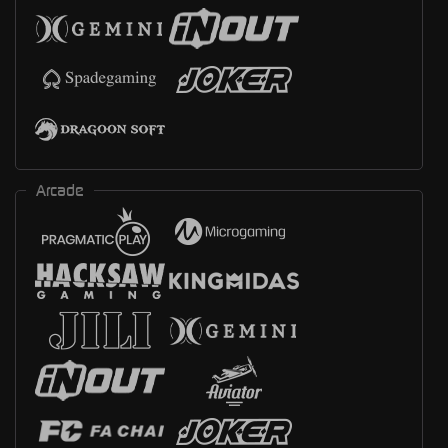
Arcade