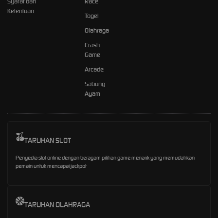
Syarat dan
Race
Ketentuan
Togel
Olahraga
Crash
Game
Arcade
Sabung
Ayam
TARUHAN SLOT
Penyedia slot online dengan beragam pilihan game menarik yang memudahkan
pemain untuk mencapai jackpot
TARUHAN OLAHRAGA