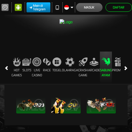
Main di
MASUK
DAFTAR
Telegram
HOT
SLOTS
LIVE
RACE
TOGEL
OLAHRAGA
CRASH
ARCADE
SABUNG
PROMOSI
GAMES
CASINO
GAME
AYAM
i
i
i