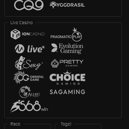
Live Casino
Race
Togel